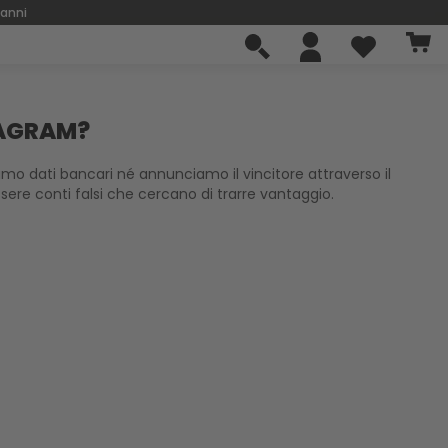
 anni
TAGRAM?
iamo dati bancari né annunciamo il vincitore attraverso il
ere conti falsi che cercano di trarre vantaggio.