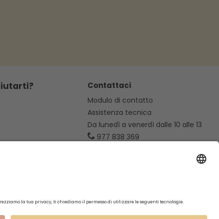
iutarti?
Contattaci
Modulo di contatto
Assistenza tecnica
Da lunedì a venerdì dalle 10 alle 13
977 838 369
hola@mc-haus.com