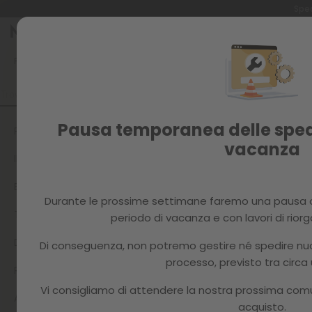
Sped
Salta
al
contenuto
FAQ
RETI SOCIALI
COME PARTECIPI AI TUOI DISEGNI INSTAGR
Pausa temporanea delle spedi
PAYPAL
vacanza
IL TUO ORDINE
ECOTASSA
Durante le prossime settimane faremo una pausa o
TERMINI DI CONSEGNA
periodo di vacanza e con lavori di rior
DOMANDE SUL PAGAMENTO
Di conseguenza, non potremo gestire né spedire nuovi
processo, previsto tra circa
RESTITUZIONI
Vi consigliamo di attendere la nostra prossima com
ASSISTENZA TECNICA E INCIDENTI
acquisto.