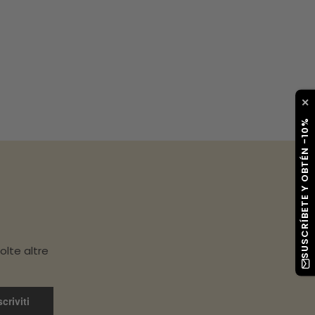
✕
SUSCRÍBETE Y OBTÉN -10%
olte altre
scriviti