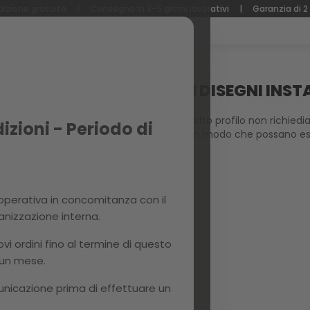
izione gratuita
|
Consegna in 3-5 giorni lavorativi
|
Garanzia di 2
AM?
COME PARTECIPI AI TUOI DISEGNI INS
Nei disegni di Instagram realizzati nel nostro profilo non richied
zioni - Periodo di
messaggio diretto prima del sorteggio, in modo che possano ess
perativa in concomitanza con il
ganizzazione interna.
 ordini fino al termine di questo
 un mese.
unicazione prima di effettuare un