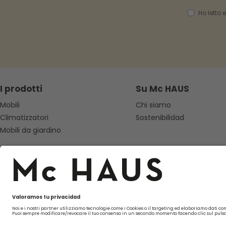
Ho letto 
I prodotti
Su Mc HAUS
Mobili
Chi siamo
Climatizzatori
Sostenibilidad
Mobili da giardino
Seguici