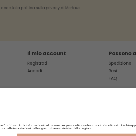
e accetto la politica sulla privacy di McHaus
Il mio account
Possono a
Registrati
Spedizione
Accedi
Resi
FAQ