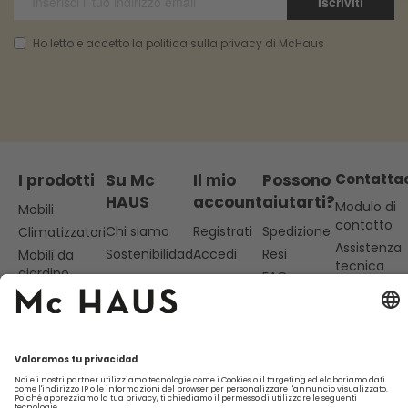
Iscriviti
Ho letto e accetto la politica sulla privacy di McHaus
I prodotti
Su Mc
Il mio
Possono
Contatta
HAUS
account
aiutarti?
Modulo di
Mobili
contatto
Chi siamo
Registrati
Spedizione
Climatizzatori
Assistenza
Sostenibilidad
Accedi
Resi
Mobili da
tecnica
giardino
FAQ
Da lunedì a
venerdì
dalle 10 alle
13
977 838
369