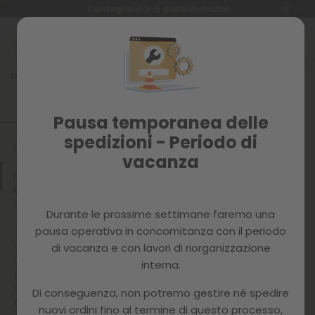
Lingua
Consegna in 3-5 giorni lavorativi
IT
Salta
al
contenuto
FAQ
IL TUO ORDINE
COME DOVREI RICHIEDERE LA MIA FATTURA?
COME DOVREI
Pausa temporanea delle
RICHIEDERE LA MIA
spedizioni - Periodo di
FATTURA?
PAYPAL
vacanza
Lo riceverai circa 24 ore dopo
IL TUO
l'ordinazione, proprio al momento in cui
ORDINE
l'articolo viene emesso e ricevendo
ECOTASSA
Durante le prossime settimane faremo una
informazioni di spedizione.
pausa operativa in concomitanza con il periodo
TERMINI DI
CONSEGNA
di vacanza e con lavori di riorganizzazione
DOMANDE
interna.
SUL
PAGAMENT
RESTITUZIO
Di conseguenza, non potremo gestire né spedire
O
NI
nuovi ordini fino al termine di questo processo,