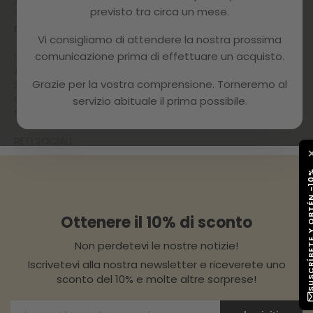
ASSISTENZA
previsto tra circa un mese.
TECNICA E
INCIDENTI
GARANZIA
Vi consigliamo di attendere la nostra prossima
comunicazione prima di effettuare un acquisto.
IL TUO
ACCOUNT
Grazie per la vostra comprensione. Torneremo al
SCONTI E
COUPON
servizio abituale il prima possibile.
NEWSLETTER
RETI SOCIALI
SUSCRÍBETE Y OB
Ottenere il 10% di sconto
Non perdetevi le nostre notizie!
Iscrivetevi alla nostra newsletter e riceverete uno
sconto del 10% e molte altre sorprese!