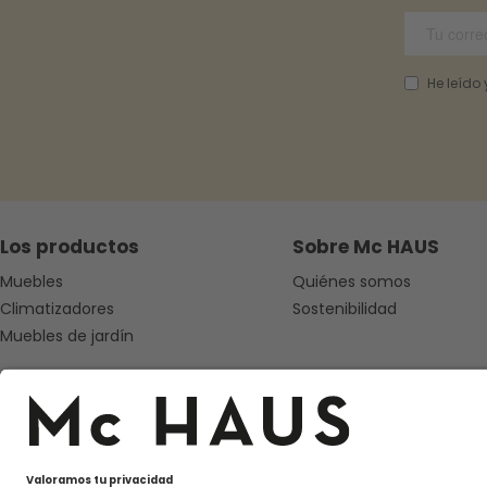
He leído
Los productos
Sobre Mc HAUS
Muebles
Quiénes somos
Climatizadores
Sostenibilidad
Muebles de jardín
Síguenos