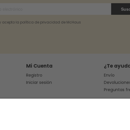
Susc
 y acepto la política de privacidad de McHaus
Mi Cuenta
¿Te ayud
Registro
Envío
Iniciar sesión
Devolucione
Preguntas f