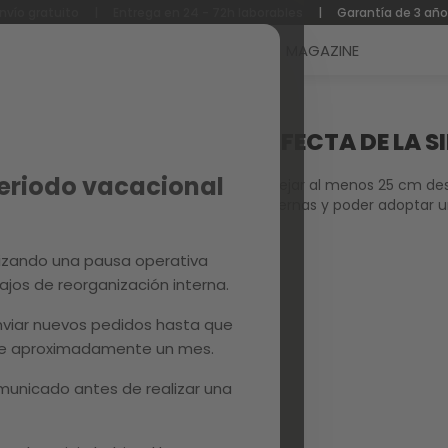
nvío gratuito
|
Entrega en 24 - 72h laborables
|
Garantía de 3 añ
Reacondicionados
Recambios
MAGAZINE
RA MI MESA?
¿CUÁL ES LA ALTURA PERFECTA DE LA 
Periodo vacacional
La normal general dice que lo ideal es dejar al menos 25 cm desd
comedor para poder colocar bien las piernas y poder adoptar
izando una pausa operativa
ajos de reorganización interna.
viar nuevos pedidos hasta que
 de aproximadamente un mes.
unicado antes de realizar una