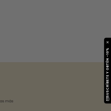
✕
SUSCRÍBETE Y OBTÉN -10%
has más