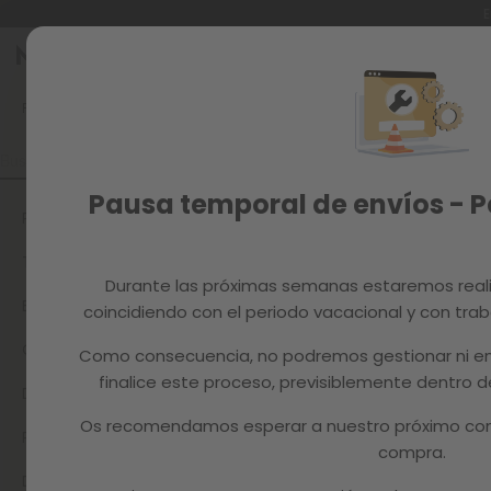
E
Ir
al
Reacondicionados
contenido
FAQ
¿CUÁL ES LA ALTURA PERFECTA DE LA SILLA DE COMEDOR PA
Recambios
MAGAZINE
Pausa temporal de envíos - 
PAYPAL
TU PEDIDO
Durante las próximas semanas estaremos real
ECOTASAS
coincidiendo con el periodo vacacional y con trab
CONDICIONES DE ENVÍO
Como consecuencia, no podremos gestionar ni en
finalice este proceso, previsiblemente dentro
DUDAS SOBRE EL PAGO
Os recomendamos esperar a nuestro próximo com
REACONDICIONADO
compra.
DEVOLUCIONES