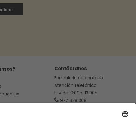
ríbete
amos?
Contáctanos
Formulario de contacto
Atención telefónica
s
L-V de 10:00h-13:00h
recuentes
977 838 369
hola@mc-haus.com